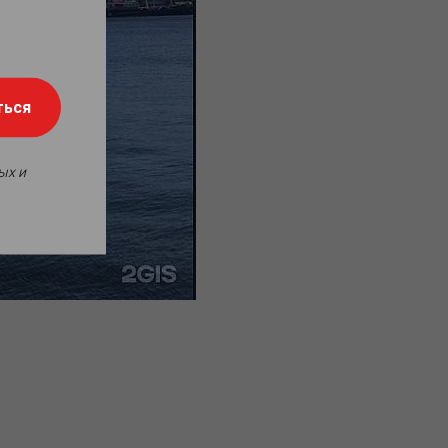
ться
ых и