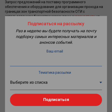
Запрос предложений на поставку программного
обеспечения и оборудование для организации прохода на
границах зон транспортной безопасности ОТИ с
использованием биометрических данных
разместило
на
портале госзакупок АО «Аэропорт Архангельск». Начальная
Подписаться на рассылку
цена — более 1,2 млн рублей. Заявки принимаются до 11
Раз в неделю вы будете получать на почту
апреля.
подборку самых интересных материалов и
Согласно техзаданию, речь идет о четырех комплектах
анонсов событий.
(биометрических терминалах) для прохода по лицу и одном
комплекте (считыватель и контроллер) для прохода по
Ваш email
следам вен ладони. Программное обеспечение необходимо
для прохода на 1000 пользователей, отдельно на 500
пользователей, и для организации двух дополнительных
рабочих мест. На оборудование и ПО должны быть
Тематика рассылки
действующие сертификаты в соответствии с
Постановлением Правительства РФ от 26 сентября 2016 г. N
969.
ПО надо будет интегрировать с установленной на ОТИ
аэропорт «Архангельск» (Талаги) системы контроля и
Подписаться
управления доступом. Всё оборудование и программное
обеспечение должно быть сертифицировано к применению
на объектах критической информационной инфраструктуры.