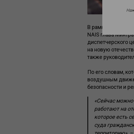
Наж
В рамках 12-ой Н
NAIS глава Минтр
диспетчерского ц
на новую отечест
также руководите
По его словам, ко
воздушным движен
безопасности и ре
«Сейчас можно 
работают на о
которое есть с
суда гражданск
территорию», –