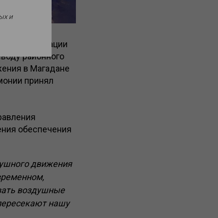
ых и
данской авиации
еводу районного
жения в Магадане
монии принял
равления
ения обеспечения
душного движения
временном,
овать воздушные
 пересекают нашу