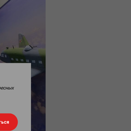
ресных
ться