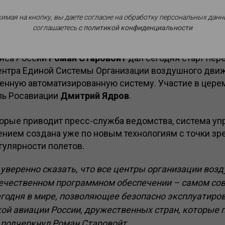
имая на кнопку, вы даете согласие на обработку персональных данн
соглашаетесь
c политикой конфиденциальности
ациональной выставки и форума инфраструктуры граж
анса России
Роман Старовойт
дал сегодня старт пер
ентра Единой Системы Организации воздушного дви
венную автоматизированную систему. Участие в цере
ль Росавиации
Дмитрий Ядров
.
торые приводит пресс-служба ведомства, система уп
ием создана уже по новым технологиям с точки зр
гулярности полетов.
уверенно сказать, что все центры организации воз
течественном программном обеспечении – самом со
егодня в мире, позволяющее безопасно эксплуатир
ой авиации России, дружественных стран, которые
 подчеркнул Роман Старовойт.