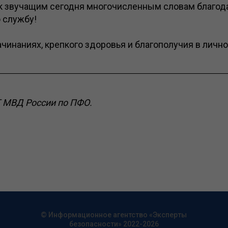
 звучащим сегодня многочисленным словам благода
 службу!
ачинаниях, крепкого здоровья и благополучия в личн
Т МВД России по ПФО.
© Информационное агентство «Эксперты
безопасности» 2022-2026