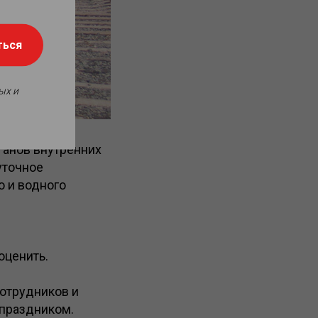
ться
ых и
ганов внутренних
уточное
о и водного
оценить.
сотрудников и
 праздником.