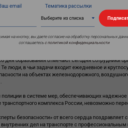
Ваш email
Тематика рассылки
Подписа
имая на кнопку, вы даете согласие на обработку персональных данн
соглашаетесь
c политикой конфиденциальности
со дня образования отмечают сегодня сотрудники ор
. Те люди, в чьи задачи входит ежедневное и круглос
пасности на объектах железнодорожного, воздушног
.
й полиции в системе мер, обеспечивающих надежное
 транспортного комплекса России, невозможно пере
перты безопасности» от всего сердца поздравляет 
в внутренних дел на транспорте с профессиональным