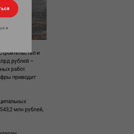
ться
ых и
строительство и
млрд рублей –
ных работ
цифры приводит
иципальных
43,2 млн рублей,
итетам