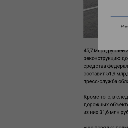
Наж
45,7 млрд рублей 
реконструкцию дор
средства федерал
составит 51,9 млр
пресс-служба обл
Кроме того, в сл
дорожных объекто
из них 31,6 млн р
Еще порядка полм