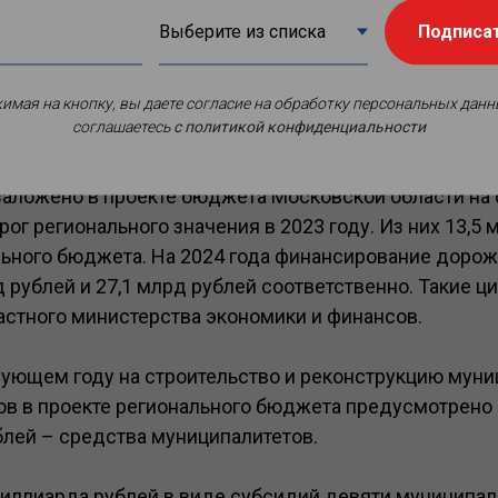
Подписа
имая на кнопку, вы даете согласие на обработку персональных данн
соглашаетесь
c политикой конфиденциальности
заложено в проекте бюджета Московской области на 
ог регионального значения в 2023 году. Из них 13,5 
ьного бюджета. На 2024 года финансирование дорож
д рублей и 27,1 млрд рублей соответственно. Такие 
астного министерства экономики и финансов.
едующем году на строительство и реконструкцию мун
в в проекте регионального бюджета предусмотрено 5
ублей – средства муниципалитетов.
иллиарда рублей в виде субсидий девяти муниципал