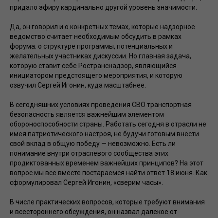
придало эфиру кардинально другой уровень значимости.
Да, он говорил и о конкретных темах, которые надзорное
ведомство считает необходимым обсудить в рамках
форума: о структуре программы, потенциальных и
желательных участниках дискуссии. Но главная задача,
которую ставит себе Ространснадзор, являющийся
инициатором предстоящего мероприятия, и которую
озвучил Сергей Игонин, куда масштабнее.
В сегодняшних условиях проведения СВО транспортная
безопасность является важнейшим элементом
обороноспособности страны. Работать сегодня в отрасли не
имея патриотического настроя, не будучи готовым внести
свой вклад в общую победу — невозможно. Есть ли
понимание внутри отраслевого сообщества этих
продиктованных временем важнейших принципов? На этот
вопрос мы все вместе постараемся найти ответ 18 июня. Как
сформулировал Сергей Игонин, «сверим часы».
В числе практических вопросов, которые требуют внимания
и всестороннего обсуждения, он назвал далекое от