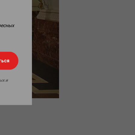
ресных
ться
ых и