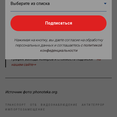
организационного обеспечения капитанов морских
портов ФГБУ «Администрация морских портов Черного
моря».
Подписаться
Напомним, что оформить подписку вы можете на
печатную или электронную версию издания.
Подписаться можно как на отдельный номер, так и на все
Нажимая на кнопку, вы даете согласие на обработку
три запланированных выпуска этого года, отправив
персональных данных и соглашаетесь
c политикой
заявку на почту
media@securityexp.ru
конфиденциальности
График выхода номеров и стоимость подписки –
на
нашем сайте⇒
Источник фото: phonoteka.org.
ТРАНСПОРТ
ОТБ
ВИДЕОНАБЛЮДЕНИЕ
АНТИТЕРРОР
ИМПОРТОЗАМЕЩЕНИЕ