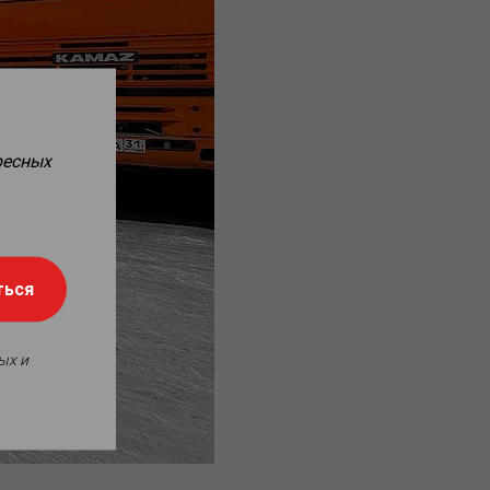
ресных
ться
ых и