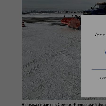
Раз в
Наж
В рамках визита в Северо-Кавказский фе