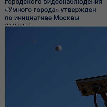
городского видеонаблюдения
«Умного города» утвержден
по инициативе Москвы
2025-06-02 11:44