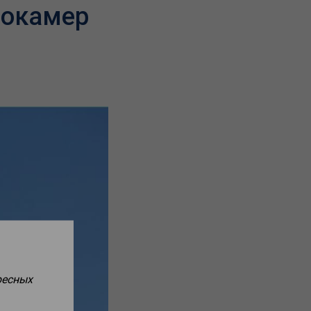
еокамер
ресных