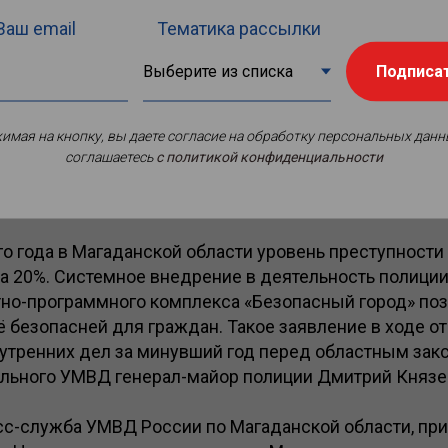
Ваш email
Тематика рассылки
Подписа
имая на кнопку, вы даете согласие на обработку персональных данн
соглашаетесь
c политикой конфиденциальности
го года в Магаданской области уровень преступност
на 20%. Системное внедрение в деятельность полиц
тно-программного комплекса «Безопасный город» поз
 безопасней для граждан. Такое заявление в ходе от
нутренних дел за минувший год перед областным за
ального УМВД генерал-майор полиции Дмитрий Князе
сс-служба УМВД России по Магаданской области, пр