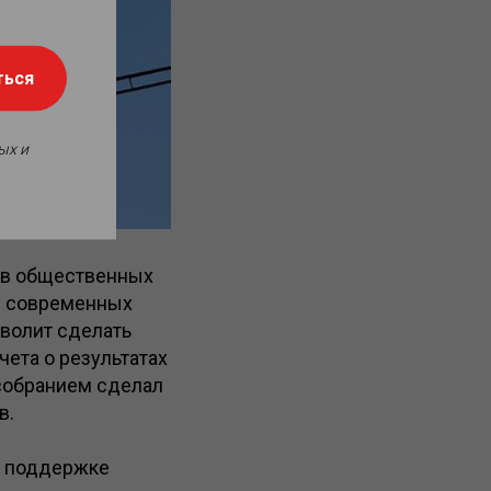
ться
ых и
и в общественных
ии современных
волит сделать
чета о результатах
ксобранием сделал
в.
и поддержке