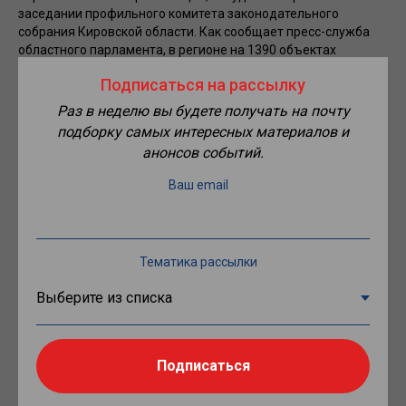
заседании профильного комитета законодательного
собрания Кировской области. Как сообщает пресс-служба
областного парламента, в регионе на 1390 объектах
функционирует 1112 образовательных учреждений. Все
Подписаться на рассылку
объекты категорированы. В текущем году на мероприятия
по обеспечению безопасности в 30 образовательных
Раз в неделю вы будете получать на почту
учреждениях выделено 29,7 млн рублей.
подборку самых интересных материалов и
анонсов событий.
По мнению специалистов, вопрос обеспечения школ
физической охраной является ключевым. Как сообщила в
Ваш email
ходе заседания и.о. министра образования региона Ольга
Рысева, в 2023 году на охрану объектов образования в
областном бюджете планируется предусмотреть 105,7 млн.
рублей.
Тематика рассылки
По итогам заседания региональному кабмину
рекомендовано при формировании областного бюджета на
2023 год и на плановый период 2024 и 2025 годов
предусмотреть средства для обеспечения комплексной
безопасности образовательных организаций. Профильным
Подписаться
ведомствам и органами местного самоуправления поручено
продолжить работу по обеспечению антитеррористической