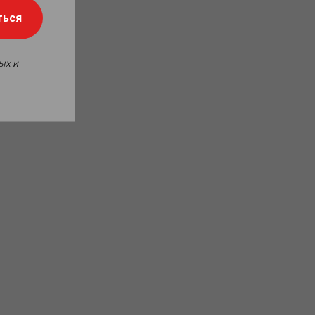
ться
ых и