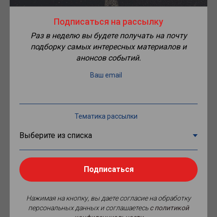
Подписаться на рассылку
Аукцион на выполнение работ по объекту: «Модернизация
оснащенных объектов 2 категории транспортной
Раз в неделю вы будете получать на почту
инфраструктуры техническими средствами обеспечения
подборку самых интересных материалов и
транспортной безопасности, обеспечивающими
анонсов событий.
видеоидентификацию (видеораспознавание) объектов
видеонаблюдения»
разместило
на портале госзакупок
Ваш email
правительство свердловской области. Речь идет о трех ОТИ:
двух путепроводах через а/д и ж/д на автодороге г.
Екатеринбург – аэропорт Кольцово, а также мосте через
реку Тура.
Тематика рассылки
Стартовая цена контракта составляет без малого 40 млн
рублей. Заявки принимаются до 18 июня. Заказчик: ГКУ
Свердловской области «Управление автомобильных дорог».
Выполнить работы подрядчик должен будет до 3 декабря
текущего года.
Подписаться
Нажимая на кнопку, вы даете согласие на обработку
персональных данных и соглашаетесь
c политикой