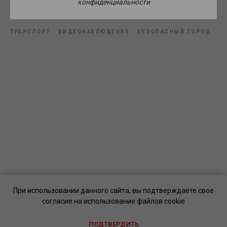
конфиденциальности
Источник фото: Создано с помощью ИИ.
ТРАНСПОРТ
ВИДЕОНАБЛЮДЕНИЕ
БЕЗОПАСНЫЙ ГОРОД
При использовании данного сайта, вы подтверждаете свое
согласие на использование файлов cookie
ПОДТВЕРДИТЬ