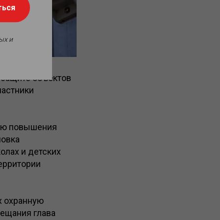
ться
ых и
 защите объектов
частники
лью повышения
новка
олах и детских
территории
х охранную
вещания глава