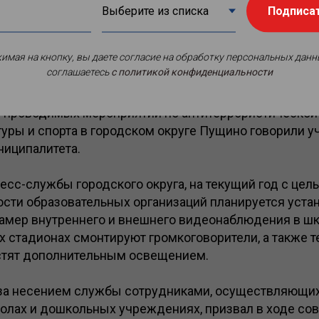
Подписа
имая на кнопку, вы даете согласие на обработку персональных данн
соглашаетесь
c политикой конфиденциальности
 проводимых мероприятий по антитеррористической
туры и спорта в городском округе Пущино говорили у
ниципалитета.
есс-службы городского округа, на текущий год с це
сти образовательных организаций планируется уста
амер внутреннего и внешнего видеонаблюдения в шк
х стадионах смонтируют громкоговорители, а также 
стят дополнительным освещением.
 за несением службы сотрудниками, осуществляющи
колах и дошкольных учреждениях, призвал в ходе со